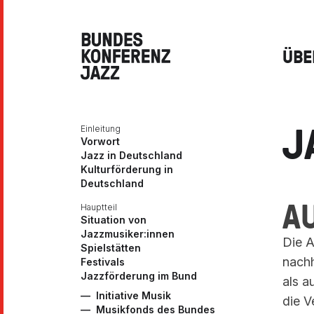
Skip to content
ÜBE
J
Einleitung
Vorwort
Jazz in Deutschland
Kulturförderung in
Deutschland
A
Hauptteil
Situation von
Jazzmusiker:innen
Die A
Spielstätten
nachh
Festivals
Jazzförderung im Bund
als a
Initiative Musik
die V
Musikfonds des Bundes