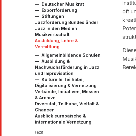
insti
Deutscher Musikrat
Exportförderung
oft u
Stiftungen
kreat
Jazzförderung Bundesländer
Poten
Jazz in den Medien
Musikwirtschaft
struk
Ausbildung, Lehre &
Vermittlung
Diese
Allgemeinbildende Schulen
Musik
Ausbildung &
Berei
Nachwuchsförderung in Jazz
und Improvisation
Kulturelle Teilhabe,
Digitalisierung & Vernetzung
Verbände, Initiativen, Messen
& Archive
Diversität, Teilhabe, Vielfalt &
Chancen
Ausblick europäische &
internationale Vernetzung
Fazit