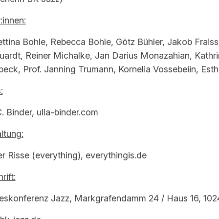
:innen:
ettina Bohle, Rebecca Bohle, Götz Bühler, Jakob Fraiss
ardt, Reiner Michalke, Jan Darius Monazahian, Kathrin
beck, Prof. Janning Trumann, Kornelia Vossebeiin, Est
:
C. Binder, ulla-binder.com
ltung:
r Risse (everything), everythingis.de
rift:
skonferenz Jazz, Markgrafendamm 24 / Haus 16, 1024