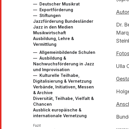
Deutscher Musikrat
Exportförderung
Autor
Stiftungen
Jazzförderung Bundesländer
Dr. B
Jazz in den Medien
Marqu
Musikwirtschaft
Ausbildung, Lehre &
Stein
Vermittlung
Allgemeinbildende Schulen
Fotos
Ausbildung &
Nachwuchsförderung in Jazz
Ulla 
und Improvisation
Kulturelle Teilhabe,
Gesta
Digitalisierung & Vernetzung
Verbände, Initiativen, Messen
Holge
& Archive
Diversität, Teilhabe, Vielfalt &
Ansch
Chancen
Ausblick europäische &
internationale Vernetzung
Bunde
Fazit