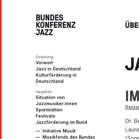
Skip to content
ÜBE
J
Einleitung
Vorwort
Jazz in Deutschland
Kulturförderung in
Deutschland
I
Hauptteil
Situation von
Jazzmusiker:innen
Redak
Spielstätten
Festivals
Dr. B
Jazzförderung im Bund
Laure
Initiative Musik
Musikfonds des Bundes
(Spre